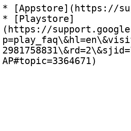
* [Appstore](https://su
* [Playstore]
(https://support.google
p=play_faq\&hl=en\&visi
2981758831\&rd=2\&sjid=