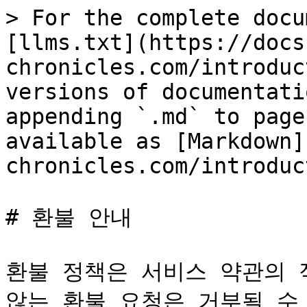
> For the complete docu
[llms.txt](https://docs
chronicles.com/introduc
versions of documentati
appending `.md` to page
available as [Markdown]
chronicles.com/introduc
# 환불 안내

환불 정책은 서비스 약관의 
않는 환불 요청은 거부될 수